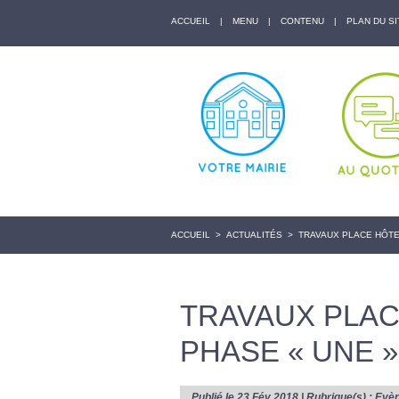
ACCUEIL
|
MENU
|
CONTENU
|
PLAN DU SI
ACCUEIL
>
ACTUALITÉS
>
TRAVAUX PLACE HÔTEL
TRAVAUX PLACE
PHASE « UNE »
Publié le 23 Fév 2018 | Rubrique(s) :
Evè