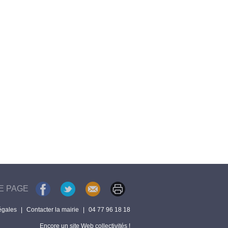
E PAGE
égales
|
Contacter la mairie
|
04 77 96 18 18
Encore un site Web collectivités !