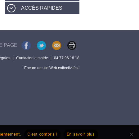
ACCÈS RAPIDES
E PAGE
égales
|
Contacter la mairie
|
04 77 96 18 18
Encore un site Web collectivités !
nsentement.
C'est compris !
En savoir plus