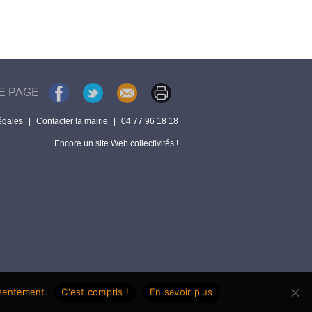
E PAGE
égales
|
Contacter la mairie
|
04 77 96 18 18
Encore un site Web collectivités !
nsentement.
C'est compris !
En savoir plus