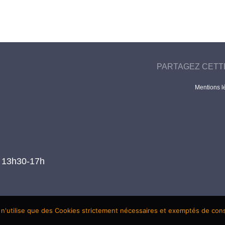
PARTAGEZ CETT
Mentions l
t 13h30-17h
 n'utilise que des Cookies strictement nécessaires et exemptés de co