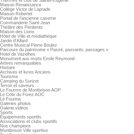
Thermes et clos de Sainte-Eugénie
Maison Renaissance
Collège Victor de Laprade
Maison Robertet
Portail de l’ancienne caserne
Commanderie Saint-Jean
Théâtre des Pénitents
Maison des Lions
Hôtel de Ville et médiathèque
Jardin d’Allard
Centre Musical Pierre Boulez
Parcours du patrimoine « Passé, passants, passages »
Hotel de Vazelhes
Monument aux morts Emile Reymond
Arbres remarquables
Histoire
Archives et livres Anciens
Tourisme
Camping du Surizet
Terroir et saveurs
Le Fourme de Montbrison AOP
Le Côte du Forez AOC
Le Fourina
Galeries photos
Galerie vidéos
Sports
Équipements sportifs
Associations et clubs sportifs
Nos champions
Montbrison Ville sportive