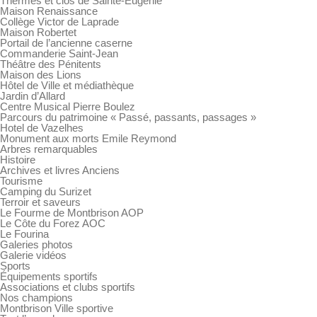
Thermes et clos de Sainte-Eugénie
Maison Renaissance
Collège Victor de Laprade
Maison Robertet
Portail de l’ancienne caserne
Commanderie Saint-Jean
Théâtre des Pénitents
Maison des Lions
Hôtel de Ville et médiathèque
Jardin d’Allard
Centre Musical Pierre Boulez
Parcours du patrimoine « Passé, passants, passages »
Hotel de Vazelhes
Monument aux morts Emile Reymond
Arbres remarquables
Histoire
Archives et livres Anciens
Tourisme
Camping du Surizet
Terroir et saveurs
Le Fourme de Montbrison AOP
Le Côte du Forez AOC
Le Fourina
Galeries photos
Galerie vidéos
Sports
Équipements sportifs
Associations et clubs sportifs
Nos champions
Montbrison Ville sportive